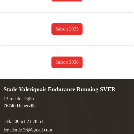
Saison 2025
Saison 2026
Stade Valeriquais Endurance Running SVER
13 rue de l'église
76740
Heberville
Tél. :
06.61.21.78.51
leg.elodie.76@gmail.com