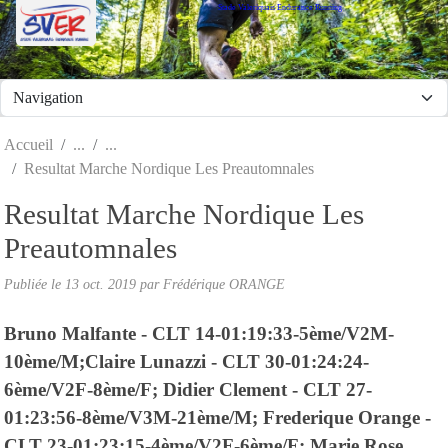
Stade Valeriquais Endurance Running
Panneau de gestion des cookies
Accueil
Resultat Marche Nordique Les Preautomnales
Resultat Marche Nordique Les
Preautomnales
Publiée le
13 oct. 2019
par Frédérique ORANGE
Bruno Malfante - CLT 14-01:19:33-5ème/V2M-
10ème/M;Claire Lunazzi - CLT 30-01:24:24-
6ème/V2F-8ème/F; Didier Clement - CLT 27-
01:23:56-8ème/V3M-21ème/M; Frederique Orange -
CLT 23-01:23:15-4ème/V2F-6ème/F; Marie Rose