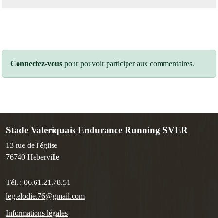
Connectez-vous
pour pouvoir participer aux commentaires.
Stade Valeriquais Endurance Running SVER
13 rue de l'église
76740
Heberville
Tél. :
06.61.21.78.51
leg.elodie.76@gmail.com
Informations légales