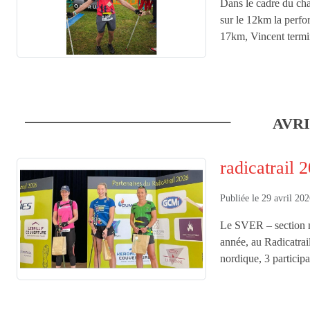
Dans le cadre du cha
sur le 12km la perfo
17km, Vincent termin
AVR
radicatrail 
Publiée le
29 avril 20
Le SVER – section m
année, au Radicatrai
nordique, 3 participa