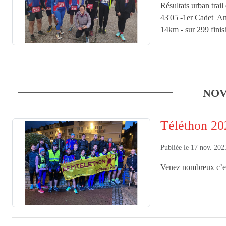
Résultats urban trai
43'05 -1er Cadet An
14km - sur 299 fini
NOV
Téléthon 20
Publiée le
17 nov. 202
Venez nombreux c’est