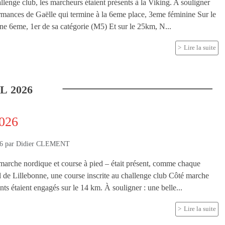
llenge club, les marcheurs étaient présents à la Viking. A souligner
rmances de Gaëlle qui termine à la 6eme place, 3eme féminine Sur le
e 6eme, 1er de sa catégorie (M5) Et sur le 25km, N...
Lire la suite
IL
2026
2026
26
par
Didier CLEMENT
arche nordique et course à pied – était présent, comme chaque
l de Lillebonne, une course inscrite au challenge club Côté marche
nts étaient engagés sur le 14 km. À souligner : une belle...
Lire la suite