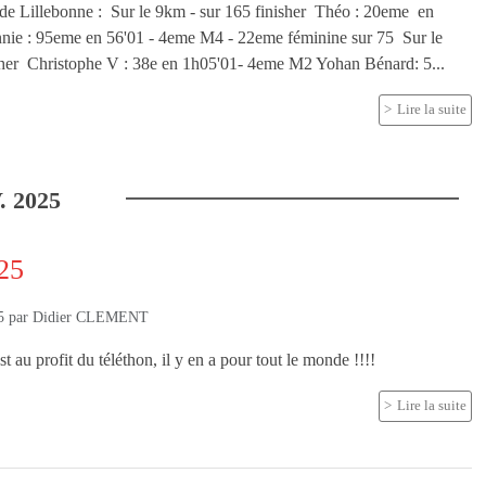
l de Lillebonne : Sur le 9km - sur 165 finisher Théo : 20eme en
nie : 95eme en 56'01 - 4eme M4 - 22eme féminine sur 75 Sur le
sher Christophe V : 38e en 1h05'01- 4eme M2 Yohan Bénard: 5...
Lire la suite
.
2025
25
5
par
Didier CLEMENT
 au profit du téléthon, il y en a pour tout le monde !!!!
Lire la suite