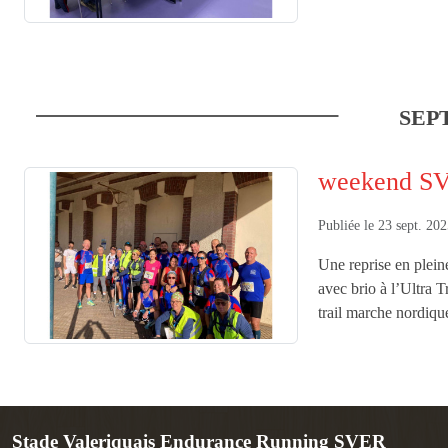
SEPT
weekend SV
Publiée le
23 sept. 20
Une reprise en plein
avec brio à l’Ultra 
trail marche nordiqu
Stade Valeriquais Endurance Running SVER