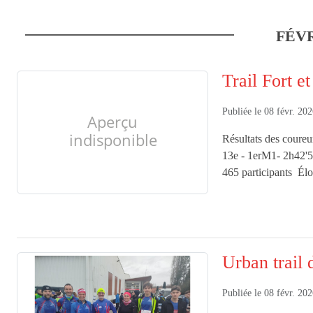
FÉV
Trail Fort e
Publiée le
08 févr. 20
Résultats des coureu
13e - 1erM1- 2h42'5
465 participants Élo
Urban trail 
Publiée le
08 févr. 20