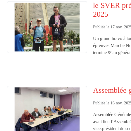
le SVER pré
2025
Publiée le
17 nov. 202
Un grand bravo à tous
épreuves Marche Nor
termine 9ᵉ au général
Assemblée 
Publiée le
16 nov. 202
Assemblée Générale
avait lieu l’Assemb
vice-président de sec