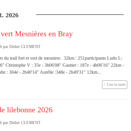
R.
2026
t vert Mesnières en Bray
26
par
Didier CLEMENT
rs du trail fort et vert de mesniere. 32km : 251participants Ludo L:
6" Christophe V : 35e - 3h06'08" Gautier : 187e - 4h06'16" 22km -
die : 304e - 2h40'14" Aurélie :348e - 2h49'31" 12km...
Lire la suite
de lilebonne 2026
26
par
Didier CLEMENT