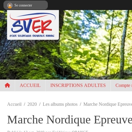
Panneau de gestion des cookies
Se connecter
ACCUEIL
INSCRIPTIONS ADULTES
Compte 
Accueil
2020
Les albums photos
Marche Nordique Epreuve
Marche Nordique Epreuve