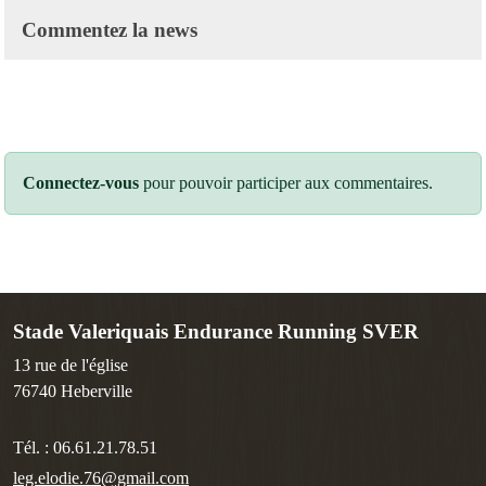
Commentez la news
Connectez-vous
pour pouvoir participer aux commentaires.
Stade Valeriquais Endurance Running SVER
13 rue de l'église
76740
Heberville
Tél. :
06.61.21.78.51
leg.elodie.76@gmail.com