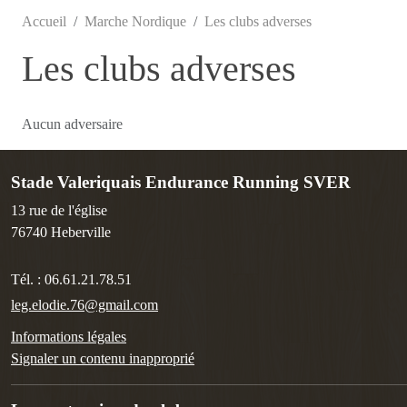
Accueil
Marche Nordique
Les clubs adverses
Les clubs adverses
Aucun adversaire
Stade Valeriquais Endurance Running SVER
13 rue de l'église
76740
Heberville
Tél. :
06.61.21.78.51
leg.elodie.76@gmail.com
Informations légales
Signaler un contenu inapproprié