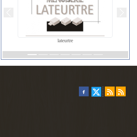
Précedent
Suivant
lateurtre