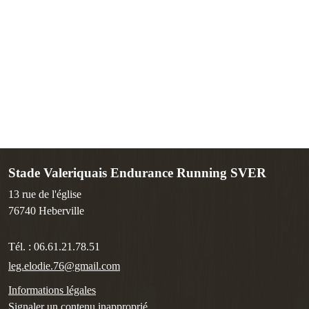
Stade Valeriquais Endurance Running SVER
13 rue de l'église
76740
Heberville
Tél. :
06.61.21.78.51
leg.elodie.76@gmail.com
Informations légales
Signaler un contenu inapproprié